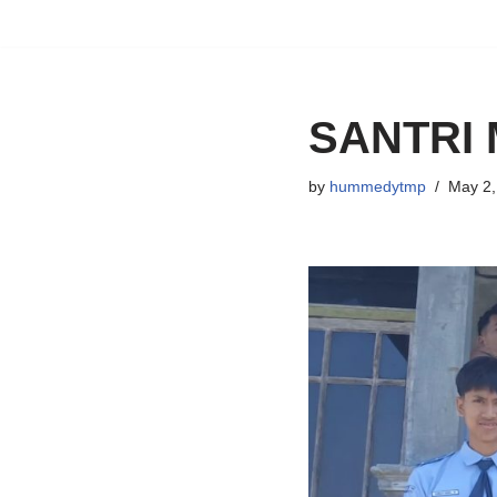
Skip
to
content
SANTRI 
by
hummedytmp
May 2,