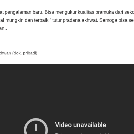
at pengalaman baru. Bisa mengukur kualitas pramuka dari sekol
 mungkin dan terbaik.” tutur pradana akhwat. Semoga bisa s
n..
hwan (dok. pribadi)