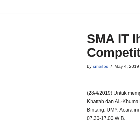
Skip
to
content
SMA IT Ih
Competit
by
smaifbs
May 4, 2019
(28/4/2019) Untuk mem
Khattab dan AL-Khumair
Bintang, UMY. Acara in
07.30-17.00 WIB.