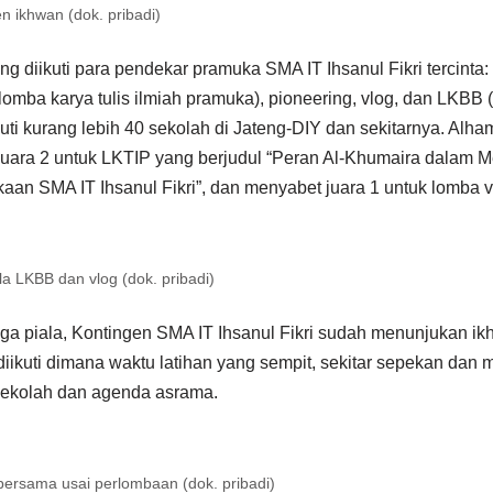
 ikhwan (dok. pribadi)
g diikuti para pendekar pramuka SMA IT Ihsanul Fikri tercinta
lomba karya tulis ilmiah pramuka), pioneering, vlog, dan LKBB (
kuti kurang lebih 40 sekolah di Jateng-DIY dan sekitarnya. Alha
 juara 2 untuk LKTIP yang berjudul “Peran Al-Khumaira dalam 
an SMA IT Ihsanul Fikri”, dan menyabet juara 1 untuk lomba 
a LKBB dan vlog (dok. pribadi)
ga piala, Kontingen SMA IT Ihsanul Fikri sudah menunjukan ik
diikuti dimana waktu latihan yang sempit, sekitar sepekan dan
ekolah dan agenda asrama.
bersama usai perlombaan (dok. pribadi)