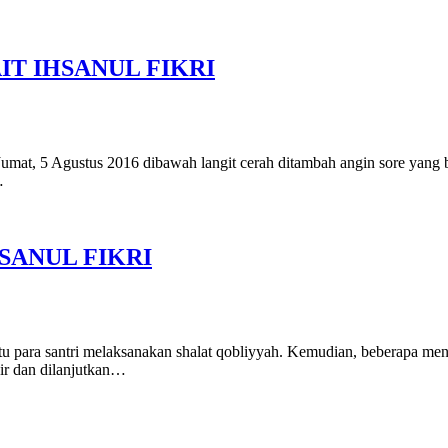
T IHSANUL FIKRI
umat, 5 Agustus 2016 dibawah langit cerah ditambah angin sore ya
a…
SANUL FIKRI
para santri melaksanakan shalat qobliyyah. Kemudian, beberapa menit s
ikir dan dilanjutkan…