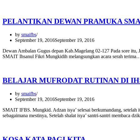
PELANTIKAN DEWAN PRAMUKA SMAI
by
smaifbs
September 19, 2016
September 19, 2016
Dewan Ambalan Gugus depan Kab.Magelang 02-127 Pada sore itu, J
SMAIT Ihsanul Fikri Mungkidih melangsungkan acara serah terim
BELAJAR MUFRODAT RUTINAN DI IH
by
smaifbs
September 19, 2016
September 19, 2016
SMAIT IFBS. Mungkid. Adzan isya’ selesai berkumandang, setelah itu 
sebagaimana mestinya, Setelah shalat isya’ santri-santri membaca dz
KOSA KATA PAGI KITA