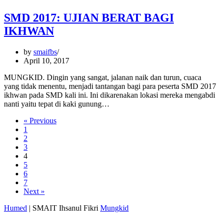
SMD 2017: UJIAN BERAT BAGI
IKHWAN
by
smaifbs
April 10, 2017
MUNGKID. Dingin yang sangat, jalanan naik dan turun, cuaca
yang tidak menentu, menjadi tantangan bagi para peserta SMD 2017
ikhwan pada SMD kali ini. Ini dikarenakan lokasi mereka mengabdi
nanti yaitu tepat di kaki gunung…
« Previous
1
2
3
4
5
6
7
Next »
Humed
| SMAIT Ihsanul Fikri
Mungkid